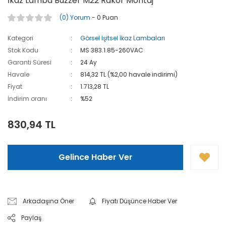
İkaz Lamba Buzzer M22 Rakor Montaj
(0) Yorum
- 0 Puan
Kategori
Görsel İşitsel İkaz Lambaları
Stok Kodu
MS 383.1.85-260VAC
Garanti Süresi
24 Ay
Havale
814,32 TL (%2,00 havale indirimi)
Fiyat
1.713,28 TL
İndirim oranı
%52
830,94 TL
Gelince Haber Ver
Arkadaşına Öner
Fiyatı Düşünce Haber Ver
Paylaş