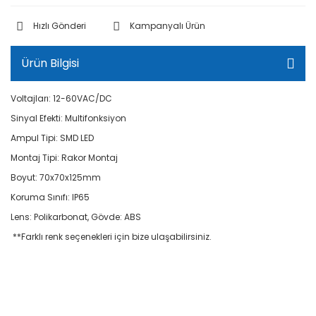
Hızlı Gönderi
Kampanyalı Ürün
Ürün Bilgisi
Voltajları: 12-60VAC/DC
Sinyal Efekti: Multifonksiyon
Ampul Tipi: SMD LED
Montaj Tipi: Rakor Montaj
Boyut: 70x70x125mm
Koruma Sınıfı: IP65
Lens: Polikarbonat, Gövde: ABS
**Farklı renk seçenekleri için bize ulaşabilirsiniz.
Mesan MS 383.1.85-260VAC Ø70 LED Multifonksiyon İkaz Lamba Buzzer M22 R
akor MontajMesan MS 383.1.85-260VAC Ø70 LED Multifonksiyon İkaz Lamba B
uzzer M22 Rakor MontajMesan MS 383.1.85-260VAC Ø70 LED Multifonksiyon İk
az Lamba Buzzer M22 Rakor MontajMesan MS 383.1.85-260VAC Ø70 LED Multi
fonksiyon İkaz Lamba Buzzer M22 Rakor MontajMesan MS 383.1.85-260VAC Ø
70 LED Multifonksiyon İkaz Lamba Buzzer M22 Rakor MontajMesan MS 383.1.8