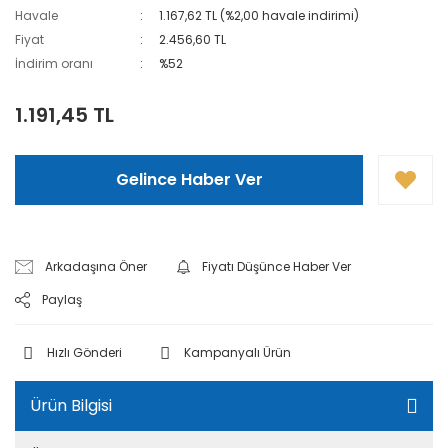
Havale
1.167,62 TL (%2,00 havale indirimi)
Fiyat
2.456,60 TL
İndirim oranı
%52
1.191,45 TL
Gelince Haber Ver
Arkadaşına Öner
Fiyatı Düşünce Haber Ver
Paylaş
Hızlı Gönderi
Kampanyalı Ürün
Ürün Bilgisi