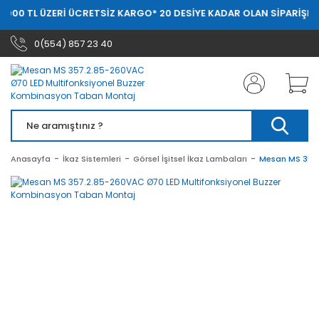
.000 TL ÜZERİ ÜCRETSİZ KARGO
* 20 DESİYE KADAR OLAN SİPARİŞLER
0(554) 857 23 40
Anasayfa
İkaz Sistemleri
Görsel İşitsel İkaz Lambaları
Mesan MS 357.