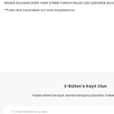
ÜRÜNDE BULUNAN DİĞER YANIP SÖNME FONKSİYONLARI İÇİN İÇERİSİNDE BUL
**Farklı renk seçenekleri için bize ulaşabilirsiniz.
Mesan MS 351.1.110-220VAC Ø70 300 Seri SMD LED Multifonksiyon Taban Montajlı
MS 351.1.110-220VAC Ø70 300 Seri SMD LED Multifonksiyon Taban MontajlıMesan 
1.1.110-220VAC Ø70 300 Seri SMD LED Multifonksiyon Taban MontajlıMesan MS 351.1
mba, taban montajlı LED, endüstriyel uyarı lambası, kontrol panel ikaz lambası, a
yarı lambası, mini tepe lambası, vidalı veya klemensli montaj seçenekli LED, enerj
D lamba, Ø70 LED çakar, 300 Seri LED, multifonksiyonel LED lamba, taban montajlı 
rı, otomasyon ve endüstriyel güvenlik lambası, güçlü görsel uyarı lambası, mini tep
cil durum LED lambası
Bu ürünün fiyat bilgisi, resim, ürün açıklamalarında ve diğer konular
Görüş ve önerileriniz için teşekkür ederiz.
E-Bülten'e Kayıt Olun
Ürün resmi kalitesiz, bozuk veya görüntülenemiyor.
Ürün açıklamasında eksik bilgiler bulunuyor.
Haber listemize kayıt olarak kampanyalardan, haberda
Ürün bilgilerinde hatalar bulunuyor.
Ürün fiyatı diğer sitelerden daha pahalı.