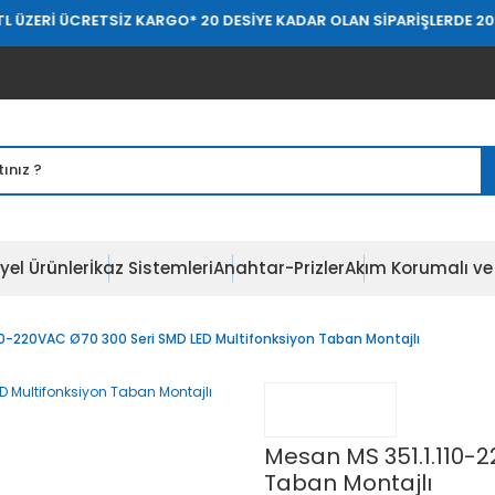
ÜCRETSİZ KARGO
* 20 DESİYE KADAR OLAN SİPARİŞLERDE 20.000 TL Ü
yel Ürünler
İkaz Sistemleri
Anahtar-Prizler
Akım Korumalı ve 
10-220VAC Ø70 300 Seri SMD LED Multifonksiyon Taban Montajlı
Mesan MS 351.1.110-2
Taban Montajlı