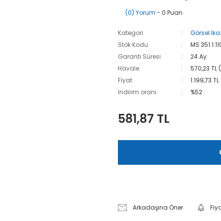
(0) Yorum
- 0 Puan
Kategori
Görsel İk
Stok Kodu
MS 351.1.
Garanti Süresi
24 Ay
Havale
570,23 TL 
Fiyat
1.199,73 TL
İndirim oranı
%52
581,87 TL
Arkadaşına Öner
Fiy