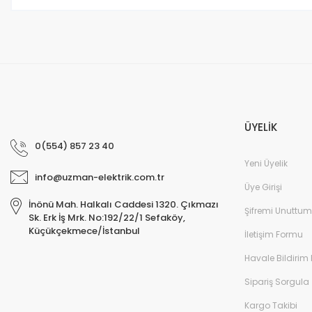
Bu ürüne benzer farklı alternatifler olmalı.
ÜYELİK
0(554) 857 23 40
Yeni Üyelik
info@uzman-elektrik.com.tr
Üye Girişi
İnönü Mah. Halkalı Caddesi 1320. Çıkmazı
Şifremi Unuttum
Sk. Erk İş Mrk. No:192/22/1 Sefaköy,
Küçükçekmece/İstanbul
İletişim Formu
Havale Bildirim
Sipariş Sorgula
Kargo Takibi