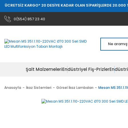
SİZ KARGO
* 20 DESİYE KADAR OLAN SİPARİŞLERDE 20.000 TL ÜZERİ 
0(554) 857 23 40
Şalt Malzemeleri
Endüstriyel Fiş-Prizler
Endüstri
Anasayfa
İkaz Sistemleri
Görsel İkaz Lambaları
Mesan MS 351.1.1