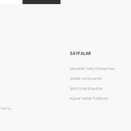
Gönder
SAYFALAR
Mesafeli Satış Sözleşmesi
Gizlilik ve Güvenlik
İptal İade Koşullari
Kişisel Veriler Politikası
 Formu