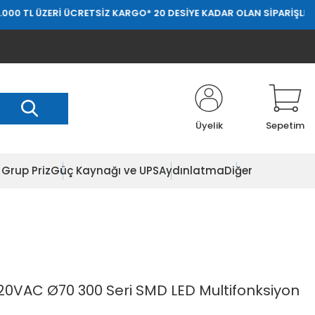
ZERİ ÜCRETSİZ KARGO
* 20 DESİYE KADAR OLAN SİPARİŞLERDE 20.000
Üyelik
Sepetim
Grup Priz
Güç Kaynağı ve UPS
Aydınlatma
Diğer
20VAC Ø70 300 Seri SMD LED Multifonksiyon