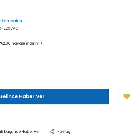
az Lambaları
110-220VAC
(%2,00 havale indirimi)
Gelince Haber Ver
atı Düşünce Haber Ver
Paylaş