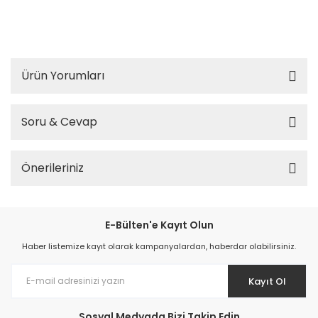
sesli buzzer, güvenlik uyarı lambası, fabrika alarm sistemi, Mesan LED ve buzz
er kombinasyonu, endüstriyel uyarı cihazı, çok fonksiyonlu buzzer, Mesan duva
r montaj buzzerj
Ürün Yorumları
Soru & Cevap
Önerileriniz
E-Bülten'e Kayıt Olun
Haber listemize kayıt olarak kampanyalardan, haberdar olabilirsiniz.
Kayıt Ol
Sosyal Medyada Bizi Takip Edin