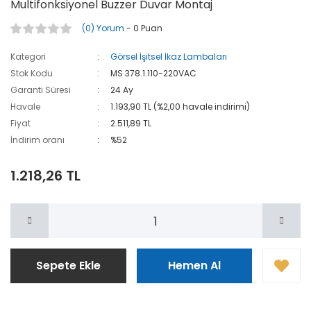
Multifonksiyonel Buzzer Duvar Montaj
(0) Yorum
- 0 Puan
Kategori
Görsel İşitsel İkaz Lambaları
Stok Kodu
MS 378.1.110-220VAC
Garanti Süresi
24 Ay
Havale
1.193,90 TL (%2,00 havale indirimi)
Fiyat
2.511,89 TL
İndirim oranı
%52
1.218,26 TL
Sepete Ekle
Hemen Al