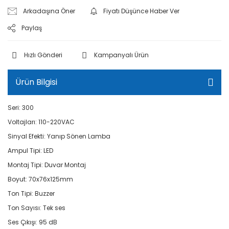
Arkadaşına Öner
Fiyatı Düşünce Haber Ver
Paylaş
Hızlı Gönderi
Kampanyalı Ürün
Ürün Bilgisi
Seri: 300
Voltajları: 110-220VAC
Sinyal Efekti: Yanıp Sönen Lamba
Ampul Tipi: LED
Montaj Tipi: Duvar Montaj
Boyut: 70x76x125mm
Ton Tipi: Buzzer
Ton Sayısı: Tek ses
Ses Çıkışı: 95 dB