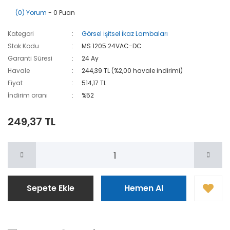
(0) Yorum
- 0 Puan
Kategori
Görsel İşitsel İkaz Lambaları
Stok Kodu
MS 1205.24VAC-DC
Garanti Süresi
24 Ay
Havale
244,39 TL (%2,00 havale indirimi)
Fiyat
514,17 TL
İndirim oranı
%52
249,37 TL
Sepete Ekle
Hemen Al