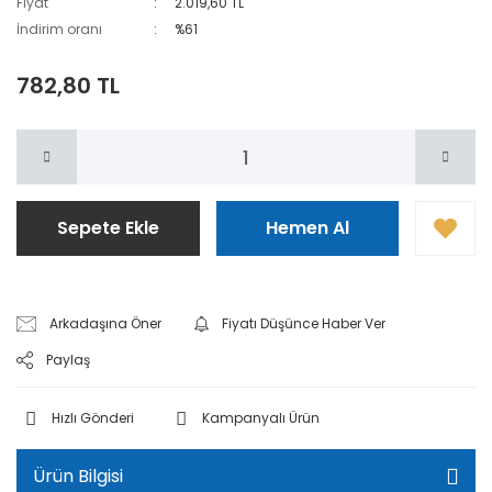
Fiyat
2.019,60 TL
İndirim oranı
%61
782,80 TL
Sepete Ekle
Hemen Al
Arkadaşına Öner
Fiyatı Düşünce Haber Ver
Paylaş
Hızlı Gönderi
Kampanyalı Ürün
Ürün Bilgisi