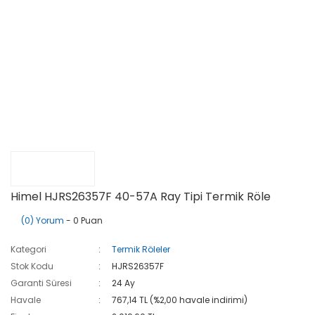
Himel HJRS26357F 40-57A Ray Tipi Termik Röle
(0) Yorum
- 0 Puan
Kategori
Termik Röleler
Stok Kodu
HJRS26357F
Garanti Süresi
24 Ay
Havale
767,14 TL (%2,00 havale indirimi)