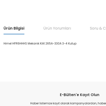
Ürün Bilgisi
Ürün Yorumları
Soru & 
Himel HFR6HHHS Mekanik Kilit 265A-330A 3-4 Kutup
himel hfr6hhhs mekanik kilit 265a-330a 3-4 kutup, himel hfr6hhhs mekanik kilit, h
ktör aksesuarı, himel elektrik pano aksesuarı, himel endüstriyel mekanik kilit, himel 
aksesuar, himel mekanik kilit online satış, himel pano içi kilitleme aparatı, himel g
Bu ürünün fiyat bilgisi, resim, ürün açıklamalarında ve diğer konular
Görüş ve önerileriniz için teşekkür ederiz.
E-Bülten'e Kayıt Olun
Ürün resmi kalitesiz, bozuk veya görüntülenemiyor.
Ürün açıklamasında eksik bilgiler bulunuyor.
Haber listemize kayıt olarak kampanyalardan, haberda