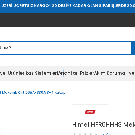
RETSİZ KARGO
* 20 DESİYE KADAR OLAN SİPARİŞLERDE 20.000 TL ÜZ
yel Ürünler
İkaz Sistemleri
Anahtar-Prizler
Akım Korumalı ve 
 Mekanik Kilit 265A-330A 3-4 Kutup
Himel HFR6HHHS Meka