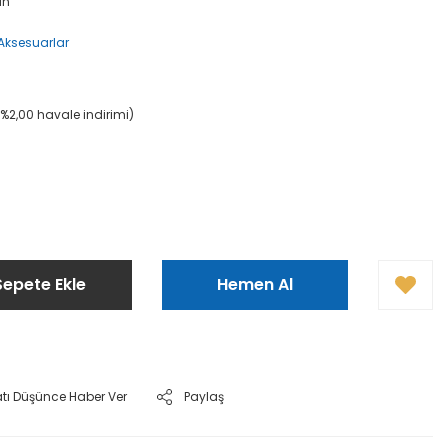
an
Aksesuarlar
S
(%2,00 havale indirimi)
Sepete Ekle
Hemen Al
atı Düşünce Haber Ver
Paylaş