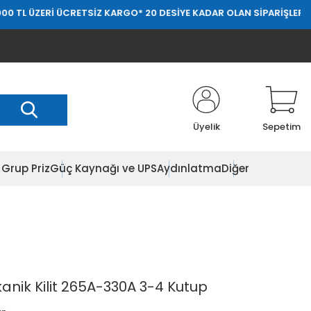
ERİ ÜCRETSİZ KARGO
* 20 DESİYE KADAR OLAN SİPARİŞLERDE 20.000 
Üyelik
Sepetim
Grup Priz
Güç Kaynağı ve UPS
Aydınlatma
Diğer
nik Kilit 265A-330A 3-4 Kutup