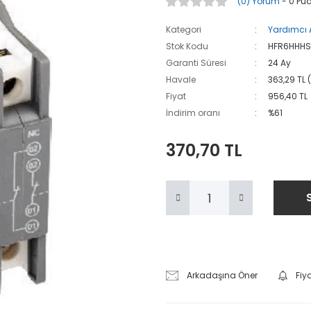
(0) Yorum
- 0 Pu
Kategori
Yardımcı 
Stok Kodu
HFR6HHH
Garanti Süresi
24 Ay
Havale
363,29 TL 
Fiyat
956,40 TL
İndirim oranı
%61
370,70 TL
Arkadaşına Öner
Fiy