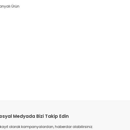
nyalı Ürün
kilit, himel 4 kutup mekanik kilit, himel kontaktör kilitleme aparatı, himel konta
 himel kontaktör kilidi satın al, himel mekanik kilit uygun fiyat, himel orijinal himel
t listesi
etebilirsiniz.
osyal Medyada Bizi Takip Edin
 kayıt olarak kampanyalardan, haberdar olabilirsiniz.