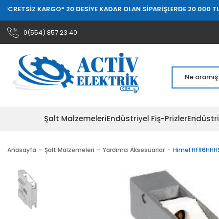
Z KARGO
* 20 DESİYE KADAR OLAN SİPARİŞLERDE 20.000 TL ÜZERİ ÜC
0(554) 857 23 40
Şalt Malzemeleri
Endüstriyel Fiş-Prizler
Endüstri
Anasayfa
Şalt Malzemeleri
Yardımcı Aksesuarlar
Himel HFR6HHHS