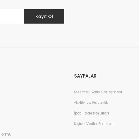
Kayıt Ol
Gönder
SAYFALAR
Mesafeli Satış Sözleşmesi
Gizlilik ve Güvenlik
İptal İade Koşullari
Kişisel Veriler Politikası
 Formu