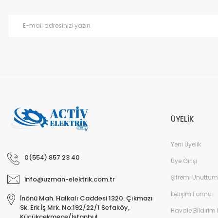
Ürün bilgilerinde hatalar bulunuyor.
Ürün fiyatı diğer sitelerden daha pahalı.
Bu ürüne benzer farklı alternatifler olmalı.
ÜYELİK
Yeni Üyelik
0(554) 857 23 40
Üye Girişi
Şifremi Unuttum
info@uzman-elektrik.com.tr
İletişim Formu
İnönü Mah. Halkalı Caddesi 1320. Çıkmazı
Sk. Erk İş Mrk. No:192/22/1 Sefaköy,
Havale Bildirim
Küçükçekmece/İstanbul