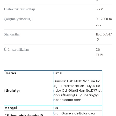
Dielektrik test voltajı
3 kV
Çalışma yüksekliği
0...2000 m
etre
Standartlar
IEC 60947
-2
Ürün sertifikaları
CE
TÜV
Üretici
Himel
Günsan Elek. Malz. San. ve Tic
AŞ. - Berektzade Mh. Büyük He
İthalatçı
ndek Cd. Gönül Han No:17/7 İst
anbul/Beyoğlu - gunsan@gu
nsanelectric.com
Menşei
CN
Ürün Görselinde Bulunuyor
CE Uygunluk Sembolü