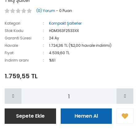
TMŞ Şalter
(0) Yorum
- 0 Puan
Kategori
Kompakt Şalterler
Stok Kodu
HDM363F2533XX
Garanti Süresi
24 Ay
Havale
1.724,36 TL (%2,00 havale indirimi)
Fiyat
4.539,60 TL
İndirim oranı
%61
1.759,55 TL
Sepete Ekle
Hemen Al