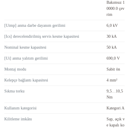
Bakımsız 1
0000.0 çev
rim
[Uimp] anma darbe dayanım gerilimi
6,0 kV
[Ics] derecelendirilmiş servis kesme kapasitesi
30 kA
Nominal kesme kapasitesi
50 kA
[Ui] anma yalıtım gerilimi
690,0 V
Montaj modu
Sabit ön
Kelepçe bağlantı kapasitesi
4 mm²
Sıkma torku
9,5…10,5
Nm
Kullanım kategorisi
Kategori A
Kilitleme imkânı
Sap, açık v
e kapalı ko