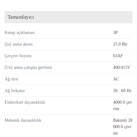
Tamamlayıcı
Kutup açıklaması
3P
[In] anma akımı
25.0 Bir
Çerçeve boyutu
63AF
[Ue] anma çalışma gerilimi
400/415V
Ağ türü
AC
Ağ frekansı
50...60 Hz
Elektriksel dayanıklılık
4000.0 çev
rim
Mekanik dayanıklılık
Bakımlı 20
000.0 çevr
im