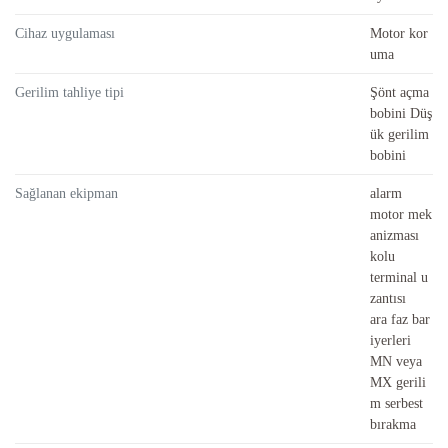
Cihaz uygulaması
Motor kor
uma
Gerilim tahliye tipi
Şönt açma
bobini Düş
ük gerilim
bobini
Sağlanan ekipman
alarm
motor mek
anizması
kolu
terminal u
zantısı
ara faz bar
iyerleri
MN veya
MX gerili
m serbest
bırakma