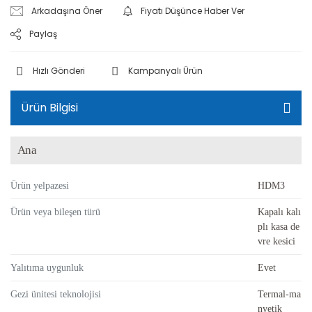
Arkadaşına Öner
Fiyatı Düşünce Haber Ver
Paylaş
Hızlı Gönderi
Kampanyalı Ürün
Ürün Bilgisi
Ana
Ürün yelpazesi
HDM3
Ürün veya bileşen türü
Kapalı kalı
plı kasa de
vre kesici
Yalıtıma uygunluk
Evet
Gezi ünitesi teknolojisi
Termal-ma
nyetik