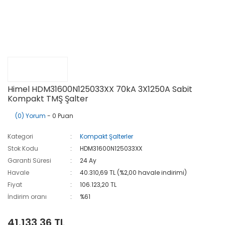
Himel HDM31600N125033XX 70kA 3X1250A Sabit
Kompakt TMŞ Şalter
(0) Yorum
- 0 Puan
Kategori
Kompakt Şalterler
Stok Kodu
HDM31600N125033XX
Garanti Süresi
24 Ay
Havale
40.310,69 TL (%2,00 havale indirimi)
Fiyat
106.123,20 TL
İndirim oranı
%61
41.133,36 TL