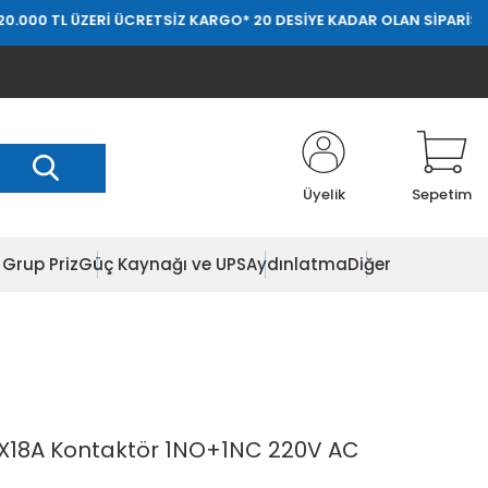
000 TL ÜZERİ ÜCRETSİZ KARGO
* 20 DESİYE KADAR OLAN SİPARİŞLERD
Üyelik
Sepetim
Grup Priz
Güç Kaynağı ve UPS
Aydınlatma
Diğer
X18A Kontaktör 1NO+1NC 220V AC