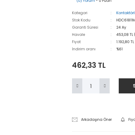
(0) Yorum
- 0 Puan
Kategori
Kontaktörl
Stok Kodu
HDC61811
Garanti Süresi
24 Ay
Havale
453,08 TL 
Fiyat
1.192,80 TL
İndirim oranı
%61
462,33 TL
Arkadaşına Öner
Fiy