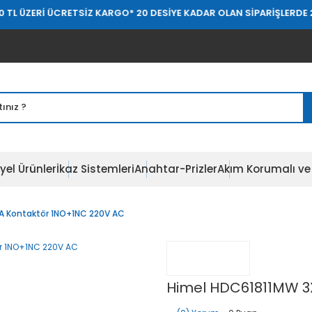
L ÜZERİ ÜCRETSİZ KARGO
* 20 DESİYE KADAR OLAN SİPARİŞLERDE 20.
yel Ürünler
İkaz Sistemleri
Anahtar-Prizler
Akım Korumalı ve 
A Kontaktör 1NO+1NC 220V AC
Himel HDC61811MW 3