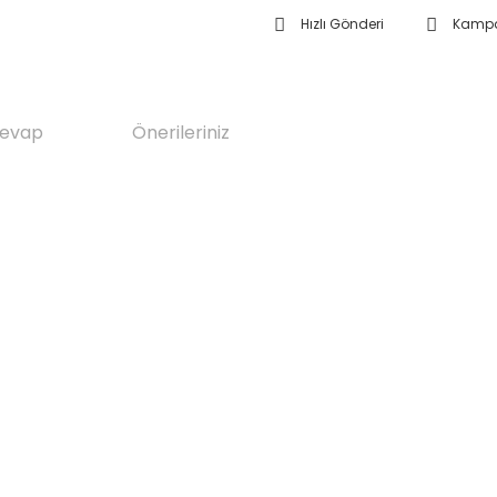
Hızlı Gönderi
Kampa
Cevap
Önerileriniz
el trifaze 18a kontaktör 220v, himel sanayi tipi kontaktör 18a, himel ac bobinli kont
aktör 220v, himel 3 kutuplu kontaktör 220v ac, himel elektrik malzemeleri kontaktör, hi