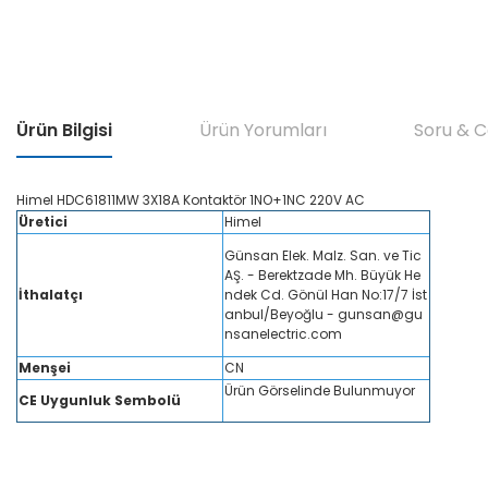
Ürün Bilgisi
Ürün Yorumları
Soru & 
Himel HDC61811MW 3X18A Kontaktör 1NO+1NC 220V AC
Üretici
Himel
Günsan Elek. Malz. San. ve Tic
AŞ. - Berektzade Mh. Büyük He
İthalatçı
ndek Cd. Gönül Han No:17/7 İst
anbul/Beyoğlu - gunsan@gu
nsanelectric.com
Menşei
CN
Ürün Görselinde Bulunmuyor
CE Uygunluk Sembolü
himel hdc61811mw 3x18a kontaktör 1no+1nc 220v ac, himel 18a 3 kutup kontaktör, him
ndüstriyel kontaktör 18a, himel kompakt kontaktör 18a, himel yardımcı kontaklı kont