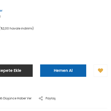
er
M
(%2,00 havale indirimi)
Sepete Ekle
Hemen Al
atı Düşünce Haber Ver
Paylaş