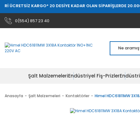
Rİ ÜCRETSİZ KARGO
* 20 DESİYE KADAR OLAN SİPARİŞLERDE 20.000 T
0(554) 857 23 40
Şalt Malzemeleri
Endüstriyel Fiş-Prizler
Endüstri
Anasayfa
Şalt Malzemeleri
Kontaktörler
Himel HDC61811MW 3X18