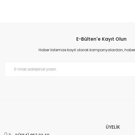
Bu ürünün fiyat bilgisi, resim, ürün açıklamalarında ve diğer konular
Görüş ve önerileriniz için teşekkür ederiz.
E-Bülten'e Kayıt Olun
Ürün resmi kalitesiz, bozuk veya görüntülenemiyor.
Ürün açıklamasında eksik bilgiler bulunuyor.
Haber listemize kayıt olarak kampanyalardan, haberda
Ürün bilgilerinde hatalar bulunuyor.
Ürün fiyatı diğer sitelerden daha pahalı.
Bu ürüne benzer farklı alternatifler olmalı.
ÜYELİK