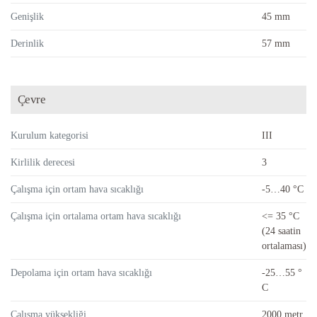
Genişlik
45 mm
Derinlik
57 mm
Çevre
Kurulum kategorisi
III
Kirlilik derecesi
3
Çalışma için ortam hava sıcaklığı
-5…40 °C
Çalışma için ortalama ortam hava sıcaklığı
<= 35 °C
(24 saatin
ortalaması)
Depolama için ortam hava sıcaklığı
-25…55 °
C
Çalışma yüksekliği
2000 metr