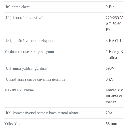
[In] anma akımı
9 Bir
[Uc] kontrol devresi voltajı
220/230 V
AC 50/60
Hz
İletişim türü ve kompozisyonu
3 HAYIR
Yardımcı temas kompozisyonu
1 Kuzey K
arolina
[Ui] anma yalıtım gerilimi
690V
[Uimp] anma darbe dayanım gerilimi
8 kV
Mekanik kilitleme
Mekanik k
ilitleme ol
madan
[Ith] konvansiyonel serbest hava termal akımı
20A
Yükseklik
58 mm