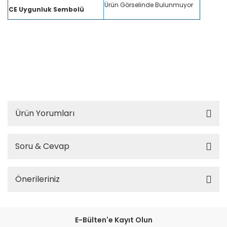
Ürün Görselinde Bulunmuyor
CE Uygunluk Sembolü
himel hdc17k93001m7 3x9a mini kontaktör 1nc 220v ac, himel 9a 3 kutup mini
kontaktör, himel trifaze mini kontaktör 220v, himel sanayi tipi mini kontaktör, h
imel kompakt kontaktör 9a, himel motor kontrol kontaktörü 220v, himel elektrik
panosu mini kontaktör, himel endüstriyel mini kontaktör, himel yardımcı konta
klı mini kontaktör 1nc, himel 3 kutuplu mini kontaktör 220v, himel elektrik malz
emeleri kontaktör, himel kompakt trifaze kontaktör, himel kontaktör fiyatları, hi
mel fiyat listesi, himel türkiye, himel istanbul
Ürün Yorumları
Soru & Cevap
Önerileriniz
E-Bülten'e Kayıt Olun