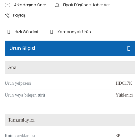
Arkadaşına Öner
Fiyatı Düşünce Haber Ver
Paylaş
Hızlı Gönderi
Kampanyalı Ürün
Ürün Bilgisi
Ana
Ürün yelpazesi
HDC17K
Ürün veya bileşen türü
Yüklenici
Tamamlayıcı
Kutup açıklaması
3P