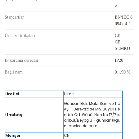
e
Standartlar
EN/IEC 6
0947-4-1
Ürün sertifikaları
CB
CE
SEMKO
IP koruma derecesi
IP20
Bağıl nem
0…90 %
Üretici
Himel
Günsan Elek. Malz. San. ve Tic
AŞ. - Berektzade Mh. Büyük He
İthalatçı
ndek Cd. Gönül Han No:17/7 İst
anbul/Beyoğlu - gunsan@gu
nsanelectric.com
Menşei
CN