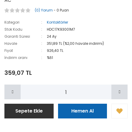
AC
(0) Yorum
- 0 Puan
Kategori
Kontaktörler
Stok Kodu
HDC17K93001M7
Garanti Süresi
24 Ay
Havale
351,89 TL (%2,00 havale indirimi)
Fiyat
926,40 TL
İndirim oranı
%61
359,07 TL
Sepete Ekle
Hemen Al