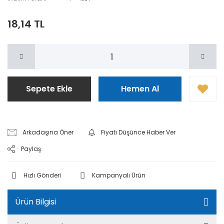
18,14 TL
Sepete Ekle
Hemen Al
Arkadaşına Öner
Fiyatı Düşünce Haber Ver
Paylaş
Hızlı Gönderi
Kampanyalı Ürün
Ürün Bilgisi