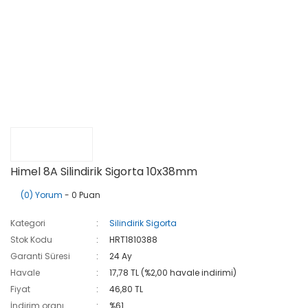
Himel 8A Silindirik Sigorta 10x38mm
(0) Yorum
- 0 Puan
Kategori
Silindirik Sigorta
Stok Kodu
HRT1810388
Garanti Süresi
24 Ay
Havale
17,78 TL (%2,00 havale indirimi)
Fiyat
46,80 TL
İndirim oranı
%61