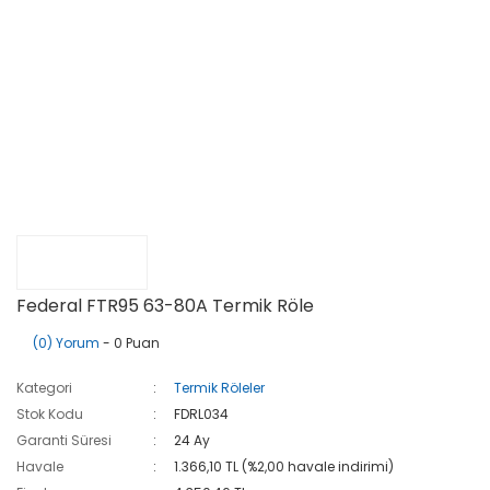
Federal FTR95 63-80A Termik Röle
(0) Yorum
- 0 Puan
Kategori
Termik Röleler
Stok Kodu
FDRL034
Garanti Süresi
24 Ay
Havale
1.366,10 TL (%2,00 havale indirimi)