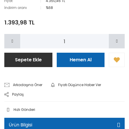
Fiyat
4.350,46 TL
İndirim oranı
%68
1.393,98 TL
Sepete Ekle
Hemen Al
Arkadaşına Öner
Fiyatı Düşünce Haber Ver
Paylaş
Hızlı Gönderi
Ürün Bilgisi