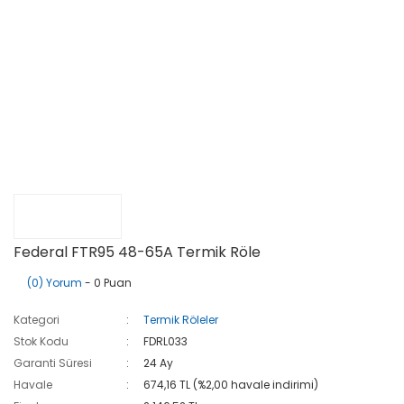
Federal FTR95 48-65A Termik Röle
(0) Yorum
- 0 Puan
Kategori
Termik Röleler
Stok Kodu
FDRL033
Garanti Süresi
24 Ay
Havale
674,16 TL (%2,00 havale indirimi)