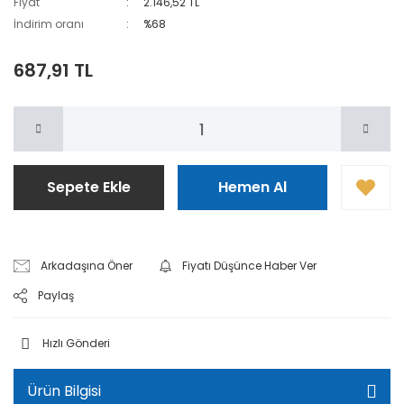
Fiyat
2.146,52 TL
İndirim oranı
%68
687,91 TL
Sepete Ekle
Hemen Al
Arkadaşına Öner
Fiyatı Düşünce Haber Ver
Paylaş
Hızlı Gönderi
Ürün Bilgisi