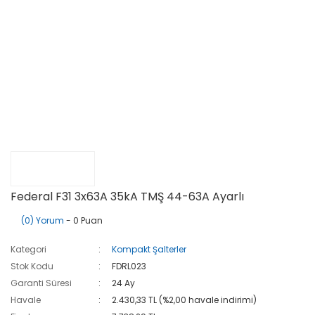
Federal F31 3x63A 35kA TMŞ 44-63A Ayarlı
(0) Yorum
- 0 Puan
Kategori
Kompakt Şalterler
Stok Kodu
FDRL023
Garanti Süresi
24 Ay
Havale
2.430,33 TL (%2,00 havale indirimi)