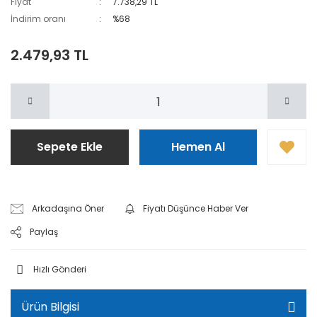
Fiyat
7.738,29 TL
İndirim oranı
%68
2.479,93 TL
Sepete Ekle
Hemen Al
Arkadaşına Öner
Fiyatı Düşünce Haber Ver
Paylaş
Hızlı Gönderi
Ürün Bilgisi