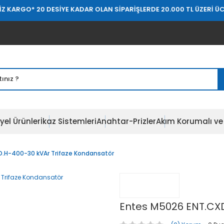
 KARGO
* 20 DESİYE KADAR OLAN SİPARİŞLERDE 20.000 TL ÜZERİ ÜCR
yel Ürünler
İkaz Sistemleri
Anahtar-Prizler
Akım Korumalı ve 
.H-400-30 kVAr Trifaze Kondansatör
Entes M5026 ENT.CXD