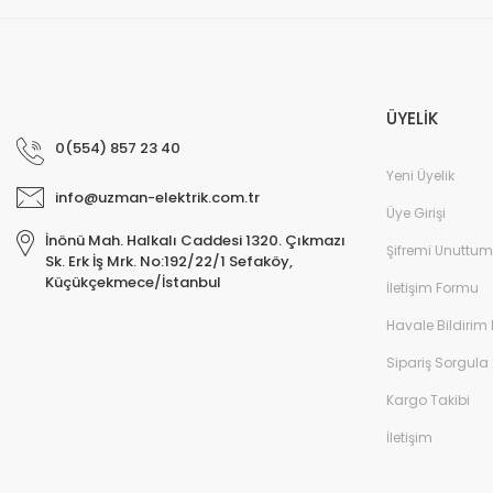
ÜYELİK
0(554) 857 23 40
Yeni Üyelik
info@uzman-elektrik.com.tr
Üye Girişi
İnönü Mah. Halkalı Caddesi 1320. Çıkmazı
Şifremi Unuttum
Sk. Erk İş Mrk. No:192/22/1 Sefaköy,
Küçükçekmece/İstanbul
İletişim Formu
Havale Bildirim
Sipariş Sorgula
Kargo Takibi
İletişim