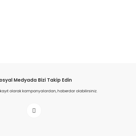
dansatörEntes M5026 ENT.CXD.H-400-30 kVAr Trifaze KondansatörEntes M5026 E
 M5026 ENT.CXD.H-400-30 kVAr Trifaze KondansatörEntes M5026 ENT.CXD.H-400-
ü, entes endüstriyel kondansatör, entes enerji tasarruf kondansatörü, entes yük
 entes reaktif enerji kondansatörü, entes düşük kayıplı kondansatör, entes yükse
, entes enerji verimli kondansatör, entes sanayi elektriği kondansatör, entes ko
, entes güvenilir trifaze kondansatör, entes trifaze enerji kondansatörü, entes re
etebilirsiniz.
osyal Medyada Bizi Takip Edin
 kayıt olarak kampanyalardan, haberdar olabilirsiniz.