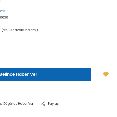
an
tör
40030
L (%2,00 havale indirimi)
L
Gelince Haber Ver
atı Düşünce Haber Ver
Paylaş