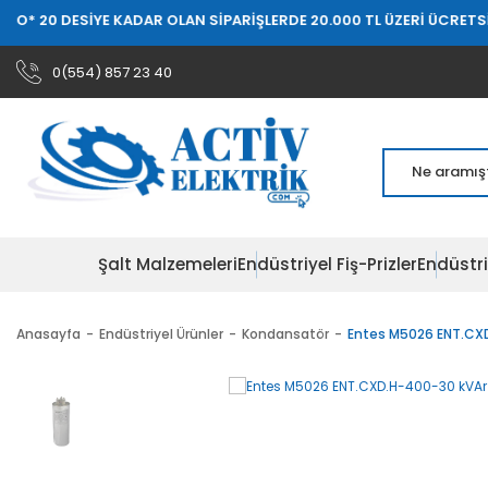
O
* 20 DESİYE KADAR OLAN SİPARİŞLERDE 20.000 TL ÜZERİ ÜCRETSİZ
0(554) 857 23 40
Şalt Malzemeleri
Endüstriyel Fiş-Prizler
Endüstri
Anasayfa
Endüstriyel Ürünler
Kondansatör
Entes M5026 ENT.CXD