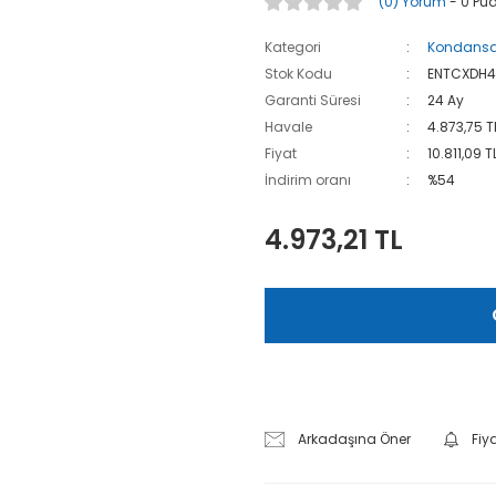
(0) Yorum
- 0 Pu
Kategori
Kondansa
Stok Kodu
ENTCXDH
Garanti Süresi
24 Ay
Havale
4.873,75 T
Fiyat
10.811,09 T
İndirim oranı
%54
4.973,21 TL
Arkadaşına Öner
Fiy