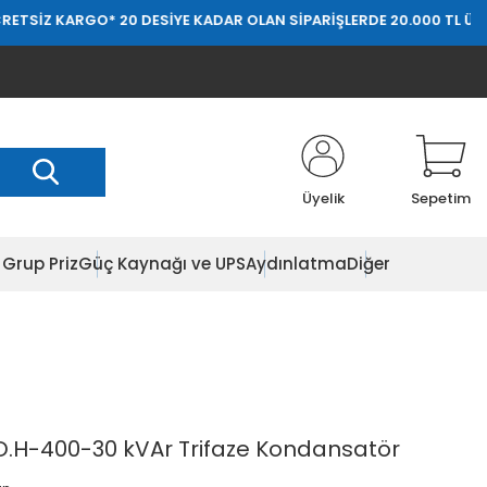
ETSİZ KARGO
* 20 DESİYE KADAR OLAN SİPARİŞLERDE 20.000 TL ÜZER
Üyelik
Sepetim
Grup Priz
Güç Kaynağı ve UPS
Aydınlatma
Diğer
.H-400-30 kVAr Trifaze Kondansatör