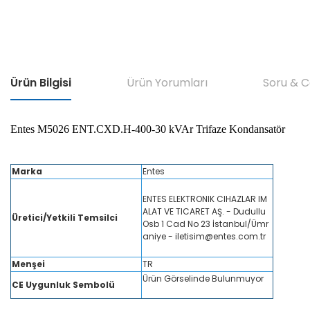
Ürün Bilgisi
Ürün Yorumları
Soru & 
Entes M5026 ENT.CXD.H-400-30 kVAr Trifaze Kondansatör
Marka
Entes
ENTES ELEKTRONIK CIHAZLAR IM
ALAT VE TICARET AŞ. - Dudullu
Üretici/Yetkili Temsilci
Osb 1 Cad No 23 İstanbul/Ümr
aniye - iletisim@entes.com.tr
Menşei
TR
Ürün Görselinde Bulunmuyor
CE Uygunluk Sembolü