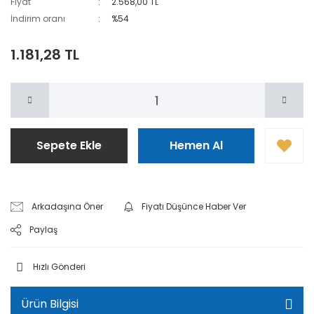
Fiyat
2.568,00 TL
İndirim oranı
%54
1.181,28 TL
Sepete Ekle
Hemen Al
Arkadaşına Öner
Fiyatı Düşünce Haber Ver
Paylaş
Hızlı Gönderi
Ürün Bilgisi