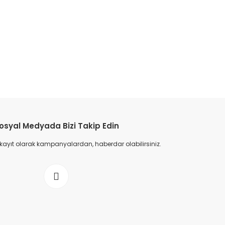
-60VAC/DC Endüstriyel Siren 43 Ses Kontaklı AlüminyumMesan MS 1334.12-60VA
l Siren 43 Ses Kontaklı AlüminyumMesan MS 1334.12-60VAC/DC Endüstriyel Siren
minyum, Mesan MS 1334.12, 12-60VAC/DC endüstriyel siren, 43 sesli siren, kont
 sireni, yüksek sesli güvenlik sireni, otomasyon ve endüstriyel güvenlik sireni, güçl
ses uyarı cihazı, mesan 2026 fiyat listesi, mesan fiyat listesi, mesan istanbul, mesan
etebilirsiniz.
osyal Medyada Bizi Takip Edin
 kayıt olarak kampanyalardan, haberdar olabilirsiniz.