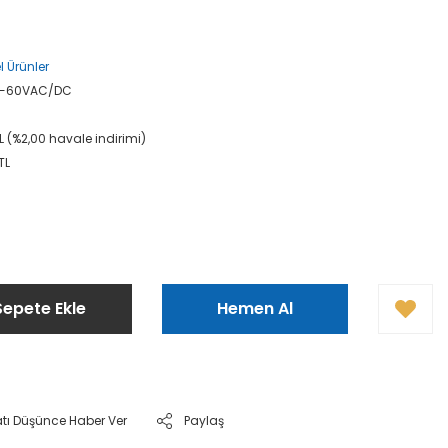
l Ürünler
12-60VAC/DC
L (%2,00 havale indirimi)
TL
Sepete Ekle
Hemen Al
atı Düşünce Haber Ver
Paylaş