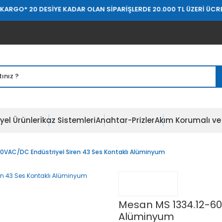
GO
* 20 DESİYE KADAR OLAN SİPARİŞLERDE 20.000 TL ÜZERİ ÜCRETSİ
yel Ürünler
İkaz Sistemleri
Anahtar-Prizler
Akım Korumalı ve 
0VAC/DC Endüstriyel Siren 43 Ses Kontaklı Alüminyum
Mesan MS 1334.12-60
Alüminyum