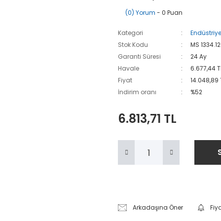
(0) Yorum
- 0 Puan
Kategori
Endüstriye
Stok Kodu
MS 1334.
Garanti Süresi
24 Ay
Havale
6.677,44 T
Fiyat
14.048,89 
İndirim oranı
%52
6.813,71 TL
Arkadaşına Öner
Fiy