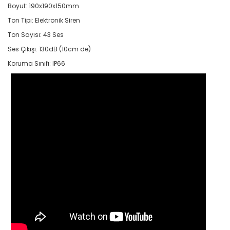
Boyut: 190x190x150mm
Ton Tipi: Elektronik Siren
Ton Sayısı: 43 Ses
Ses Çıkışı: 130dB (10cm de)
Koruma Sınıfı: IP66