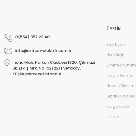
ÜYELİK
0(554) 857 23 40
Yeni Üyelik
info@uzman-elektrik.com.tr
Üye Girişi
İnönü Mah. Halkalı Caddesi 1320. Çıkmazı
Şifremi Unuttum
Sk. Erk İş Mrk. No:192/22/1 Sefaköy,
Küçükçekmece/İstanbul
İletişim Formu
Havale Bildirim
Sipariş Sorgula
Kargo Takibi
İletişim