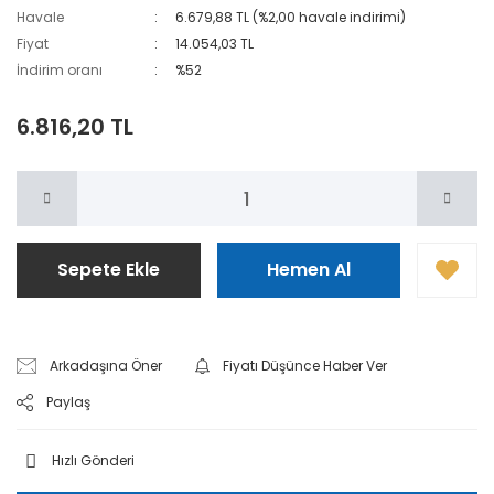
Havale
6.679,88 TL (%2,00 havale indirimi)
Fiyat
14.054,03 TL
İndirim oranı
%52
6.816,20 TL
Sepete Ekle
Hemen Al
Arkadaşına Öner
Fiyatı Düşünce Haber Ver
Paylaş
Hızlı Gönderi