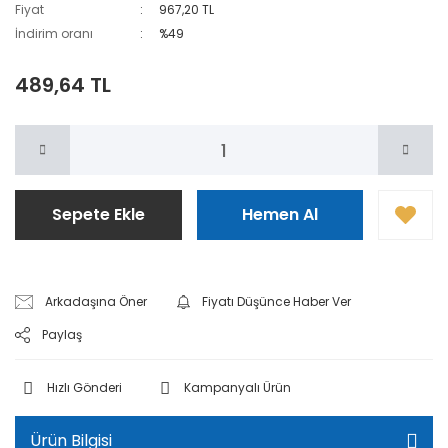
Fiyat
967,20 TL
İndirim oranı
%49
489,64 TL
Sepete Ekle
Hemen Al
Arkadaşına Öner
Fiyatı Düşünce Haber Ver
Paylaş
Hızlı Gönderi
Kampanyalı Ürün
Ürün Bilgisi