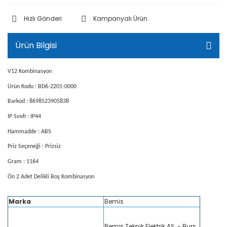
Hızlı Gönderi
Kampanyalı Ürün
Ürün Bilgisi
V12 Kombinasyon
Ürün Kodu : BD6-2201-0000
Barkod : 8698523905838
IP Sınıfı : IP44
Hammadde : ABS
Priz Seçeneği : Prizsiz
Gram : 1164
Ön 2 Adet Delikli Boş Kombinasyon
Marka
Bemis
Bemis Teknik Elektrik AŞ. - Burs