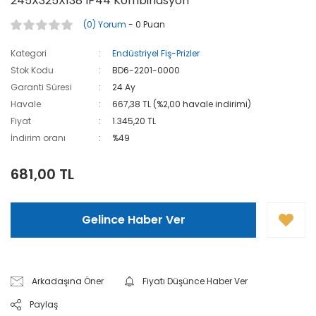
245X325X138 IP44 Kombinasyon
(0) Yorum
- 0 Puan
Kategori
Endüstriyel Fiş-Prizler
Stok Kodu
BD6-2201-0000
Garanti Süresi
24 Ay
Havale
667,38 TL (%2,00 havale indirimi)
Fiyat
1.345,20 TL
İndirim oranı
%49
681,00 TL
Gelince Haber Ver
Arkadaşına Öner
Fiyatı Düşünce Haber Ver
Paylaş