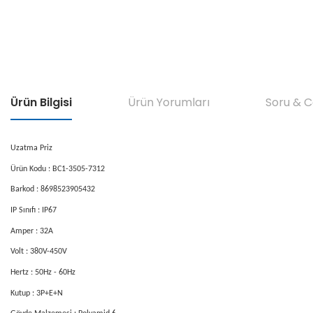
Ürün Bilgisi
Ürün Yorumları
Soru & 
Uzatma Priz
Ürün Kodu : BC1-3505-7312
Barkod : 8698523905432
IP Sınıfı : IP67
Amper : 32A
Volt : 380V-450V
Hertz : 50Hz - 60Hz
Kutup : 3P+E+N