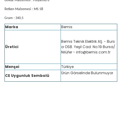
Gövde Malzemesi : Polyamid 6
İletken Malzemesi : MS 58
Gram : 340,5
Marka
Bemis
Bemis Teknik Elektrik AŞ. - Burs
Üretici
a OSB. Yeşil Cad. No:19 Bursa/
Nilüfer - info@bemis.com.tr
Menşei
Türkiye
Ürün Görselinde Bulunmuyor
CE Uygunluk Sembolü
Bemis BC1-3505-7312 Cee Norm 5X32A 380V IP67 Uzatma PriziBemis BC1-3505-
ma PriziBemis BC1-3505-7312 Cee Norm 5X32A 380V IP67 Uzatma PriziBemis BC
7 Uzatma PriziBemis BC1-3505-7312 Cee Norm 5X32A 380V IP67 Uzatma PriziBe
80V IP67 Uzatma Prizi bemis BC1-3505-7312, bemis CEE norm uzatma prizi, bemis 5
ya ve toza tam dayanıklı uzatma prizi, bemis dayanıklı endüstriyel uzatma prizi,
is endüstriyel enerji uzatma prizi, bemis IP67 korumalı uzatma prizi, bemis prof
endüstriyel uzatma prizi