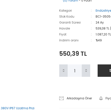
(0) Yorum
- 0 Puan
Kategori
Endüstriyel
Stok Kodu
BC1-3505
Garanti Süresi
24 Ay
Havale
539,38 TL 
Fiyat
1.087,20 T
İndirim oranı
%49
550,39 TL
Arkadaşına Öner
Fiy