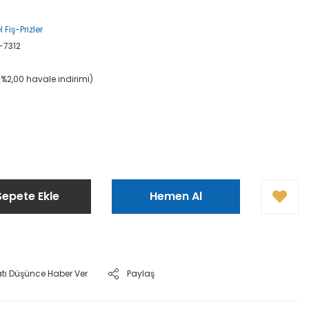
 Fiş-Prizler
-7312
(%2,00 havale indirimi)
L
Sepete Ekle
Hemen Al
atı Düşünce Haber Ver
Paylaş