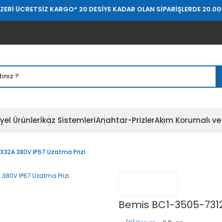
TSİZ KARGO
* 20 DESİYE KADAR OLAN SİPARİŞLERDE 20.000 TL ÜZERİ
yel Ürünler
İkaz Sistemleri
Anahtar-Prizler
Akım Korumalı ve 
32A 380V IP67 Uzatma Prizi
Bemis BC1-3505-7312