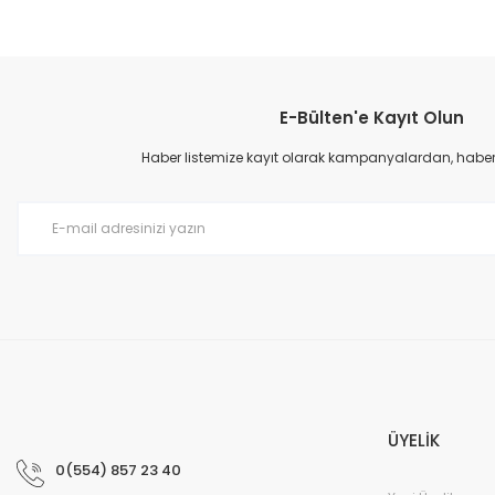
Bu ürünün fiyat bilgisi, resim, ürün açıklamalarında ve diğer konular
Görüş ve önerileriniz için teşekkür ederiz.
E-Bülten'e Kayıt Olun
Ürün resmi kalitesiz, bozuk veya görüntülenemiyor.
Ürün açıklamasında eksik bilgiler bulunuyor.
Haber listemize kayıt olarak kampanyalardan, haberda
Ürün bilgilerinde hatalar bulunuyor.
Ürün fiyatı diğer sitelerden daha pahalı.
Bu ürüne benzer farklı alternatifler olmalı.
ÜYELİK
0(554) 857 23 40