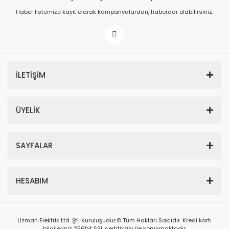
Haber listemize kayıt olarak kampanyalardan, haberdar olabilirsiniz.
İLETİŞİM
ÜYELİK
SAYFALAR
HESABIM
Uzman Elektrik Ltd. Şti. Kuruluşudur.© Tüm Hakları Saklıdır. Kredi kartı
bilgileriniz 256bit SSL sertifikası ile korunmaktadır.