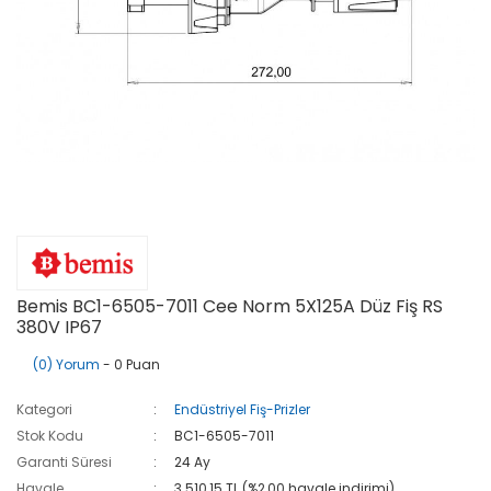
Bemis BC1-6505-7011 Cee Norm 5X125A Düz Fiş RS
380V IP67
(0) Yorum
- 0 Puan
Kategori
Endüstriyel Fiş-Prizler
Stok Kodu
BC1-6505-7011
Garanti Süresi
24 Ay
Havale
3.510,15 TL (%2,00 havale indirimi)