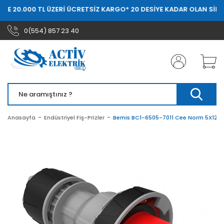
DE 20.000 TL ÜZERİ ÜCRETSİZ KARGO
* 20 DESİYE KADAR OLAN SİPAR
0(554) 857 23 40
Anasayfa
Endüstriyel Fiş-Prizler
Bemis BC1-6505-7011 Cee Norm 5X125A 