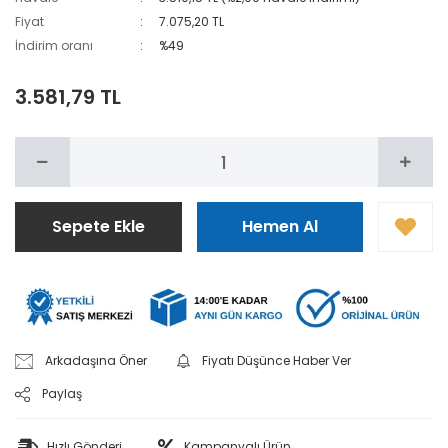
Fiyat
7.075,20 TL
İndirim oranı
%49
3.581,79 TL
Sepete Ekle
Hemen Al
Arkadaşına Öner
Fiyatı Düşünce Haber Ver
Paylaş
Hızlı Gönderi
Kampanyalı Ürün