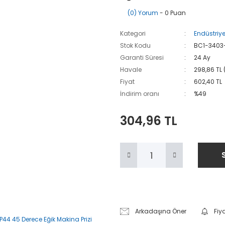
(0) Yorum
- 0 Puan
Kategori
Endüstriyel
Stok Kodu
BC1-3403
Garanti Süresi
24 Ay
Havale
298,86 TL 
Fiyat
602,40 TL
İndirim oranı
%49
304,96 TL
Arkadaşına Öner
Fiy