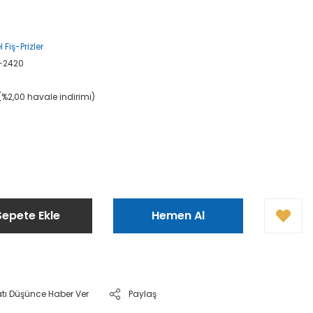
 Fiş-Prizler
-2420
(%2,00 havale indirimi)
Sepete Ekle
Hemen Al
atı Düşünce Haber Ver
Paylaş