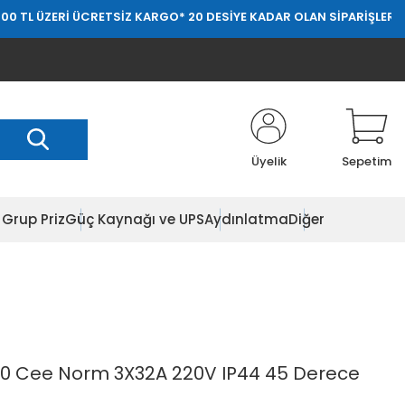
İ ÜCRETSİZ KARGO
* 20 DESİYE KADAR OLAN SİPARİŞLERDE 20.000 TL
Üyelik
Sepetim
Grup Priz
Güç Kaynağı ve UPS
Aydınlatma
Diğer
0 Cee Norm 3X32A 220V IP44 45 Derece