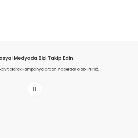
l enerji bağlantı prizi, bemis IP44 korumalı makina prizi, bemis profesyonel endüs
na prizi, bemis pano ve makine montaj uyumlu priz, bemis açılı sanayi tipi makina
etebilirsiniz.
osyal Medyada Bizi Takip Edin
 kayıt olarak kampanyalardan, haberdar olabilirsiniz.