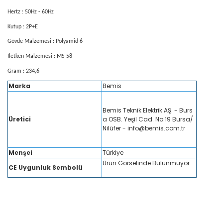
Hertz : 50Hz - 60Hz
Kutup : 2P+E
Gövde Malzemesi : Polyamid 6
İletken Malzemesi : MS 58
Gram : 234,6
Marka
Bemis
Bemis Teknik Elektrik AŞ. - Burs
Üretici
a OSB. Yeşil Cad. No:19 Bursa/
Nilüfer - info@bemis.com.tr
Menşei
Türkiye
Ürün Görselinde Bulunmuyor
CE Uygunluk Sembolü
Bemis BC1-3403-2420 Cee Norm 3X32A 220V IP44 45 Derece Eğik Makina PriziBe
403-2420 Cee Norm 3X32A 220V IP44 45 Derece Eğik Makina PriziBemis BC1-340
ee Norm 3X32A 220V IP44 45 Derece Eğik Makina PriziBemis BC1-3403-2420 Cee 
rm makina prizi, bemis 3x32A makina prizi, bemis 220V monofaze makina prizi, be