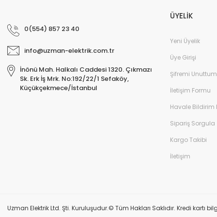
ÜYELİK
0(554) 857 23 40
Yeni Üyelik
info@uzman-elektrik.com.tr
Üye Girişi
İnönü Mah. Halkalı Caddesi 1320. Çıkmazı
Şifremi Unuttum
Sk. Erk İş Mrk. No:192/22/1 Sefaköy,
Küçükçekmece/İstanbul
İletişim Formu
Havale Bildirim
Sipariş Sorgula
Kargo Takibi
İletişim
Uzman Elektrik Ltd. Şti. Kuruluşudur.© Tüm Hakları Saklıdır. Kredi kartı bilg