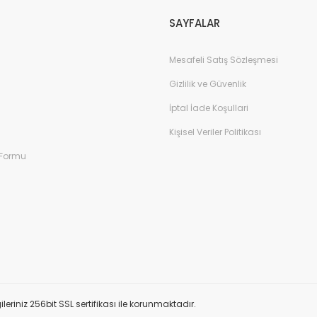
SAYFALAR
Mesafeli Satış Sözleşmesi
Gizlilik ve Güvenlik
İptal İade Koşullari
Kişisel Veriler Politikası
 Formu
ileriniz 256bit SSL sertifikası ile korunmaktadır.