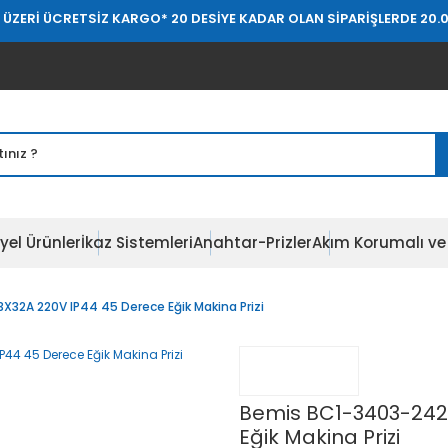
ETSİZ KARGO
* 20 DESİYE KADAR OLAN SİPARİŞLERDE 20.000 TL ÜZER
yel Ürünler
İkaz Sistemleri
Anahtar-Prizler
Akım Korumalı ve 
32A 220V IP44 45 Derece Eğik Makina Prizi
Bemis BC1-3403-242
Eğik Makina Prizi