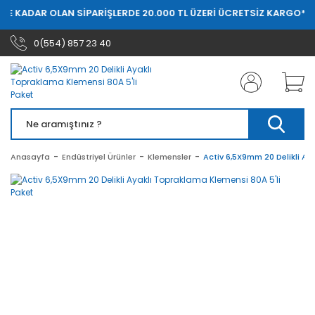
YE KADAR OLAN SİPARİŞLERDE 20.000 TL ÜZERİ ÜCRETSİZ KARGO
* 20
0(554) 857 23 40
Anasayfa
Endüstriyel Ürünler
Klemensler
Activ 6,5X9mm 20 Delikli Ay