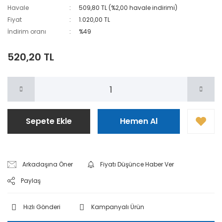
Havale
509,80 TL (%2,00 havale indirimi)
Fiyat
1.020,00 TL
İndirim oranı
%49
520,20 TL
Sepete Ekle
Hemen Al
Arkadaşına Öner
Fiyatı Düşünce Haber Ver
Paylaş
Hızlı Gönderi
Kampanyalı Ürün