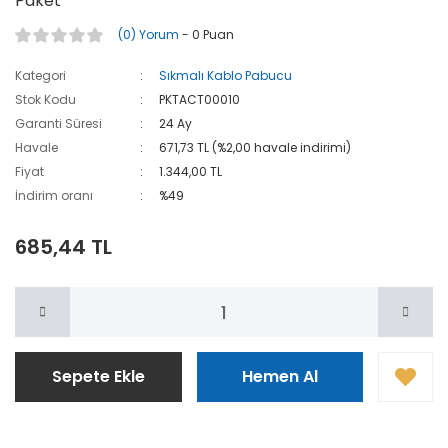
Paket
(0) Yorum
- 0 Puan
Kategori
Sıkmalı Kablo Pabucu
Stok Kodu
PKTACT00010
Garanti Süresi
24 Ay
Havale
671,73 TL (%2,00 havale indirimi)
Fiyat
1.344,00 TL
İndirim oranı
%49
685,44 TL
Sepete Ekle
Hemen Al